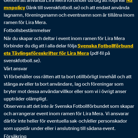
Genom att använda Lira Mera förbinder du dig att följa vår
Na
mnpolicy
(länk till svenskfotboll.se) och att endast använda
lagnamn, föreningsnamn och eventnamn som är tillåtna inom
ramen för Lira Mera.
Fotbollsbestämmelser
När du skapar och deltar i event inom ramen för Lira Mera
förbinder du dig att i alla delar följa
Svenska Fotbollförbund
ets Tävlingsföreskrifter för Lira Mera
(pdf-fil på
svenskfotboll.se).
Vårt ansvar
Vi förbehåller oss rätten att ta bort otillbörligt innehåll och att
stänga av eller ta bort användare, lag och föreningar som
bryter mot dessa användarvillkor eller som vi i övrigt anser
uppträder olämpligt.
Observera att det inte är Svenska Fotbollförbundet som skapar
och arrangerar event inom ramen för Lira Mera. Vi ansvarar
därför inte heller för eventuella sak- och/eller personskador
som uppstår under eller i anslutning till sådana event.
Försäkring