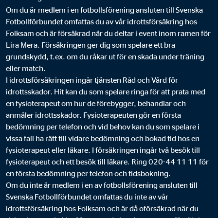
Om du är medlem i en fotbollsförening ansluten till Svenska
Fotbollförbundet omfattas du av vår idrottsförsäkring hos
Folksam och är försäkrad när du deltar i event inom ramen för
Lira Mera. Försäkringen ger dig som spelare ett bra
grundskydd, t.ex. om du råkar ut för en skada under träning
eller match.
I idrottsförsäkringen ingår tjänsten Råd och Vård för
idrottsskador. Hit kan du som spelare ringa för att prata med
en fysioterapeut om hur de förebygger, behandlar och
anmäler idrottsskador. Fysioterapeuten gör en första
bedömning per telefon och vid behov kan du som spelare i
vissa fall ha rätt till vidare bedömning och bokad tid hos en
fysioterapeut eller läkare. I försäkringen ingår två besök till
fysioterapeut och ett besök till läkare. Ring 020-44 11 11 för
en första bedömning per telefon och tidsbokning.
Om du inte är medlem i en av fotbollsförening ansluten till
Svenska Fotbollförbundet omfattas du inte av vår
idrottsförsäkring hos Folksam och är då oförsäkrad när du