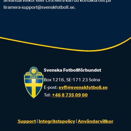
användarvillkor eller Lira Mera kan du kontakta oss på
liramera-support@svenskfotboll.se.
Svenska Fotbollförbundet
Box 1216, SE-171 23 Solna
E-post:
svff@svenskfotboll.se
Tel:
+46 8 735 09 00
Support
|
Integritetspolicy
|
Användarvillkor